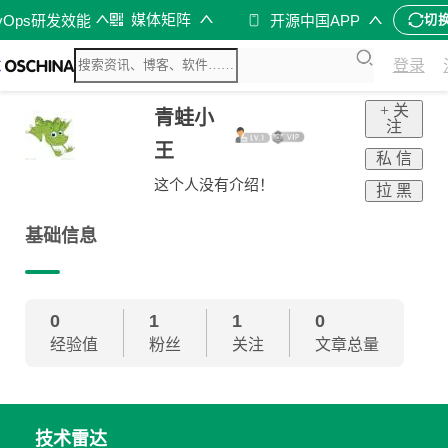
媒体矩阵
vOps研发效能
开源中国APP
切
登录
+ 关
青蛙小
注
王
私 信
这个人没有介绍！
拉 黑
基础信息
0
1
1
0
经验值
粉丝
关注
文章总量
技术雷达