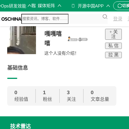
媒体矩阵
vOps研发效能
开源中国APP
切
登录
+ 关
嘎嘎嘻
注
嘻
私 信
这个人没有介绍！
拉 黑
基础信息
0
1
3
0
经验值
粉丝
关注
文章总量
技术雷达