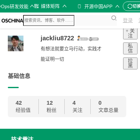
媒体矩阵
vOps研发效能
开源中国APP
切
登录
+ 关
注
jackliu8722
私
有想法就要立马行动，实践才
信
能证明一切
拉
黑
基础信息
42
12
4
0
经验值
粉丝
关注
文章总量
技术雷达