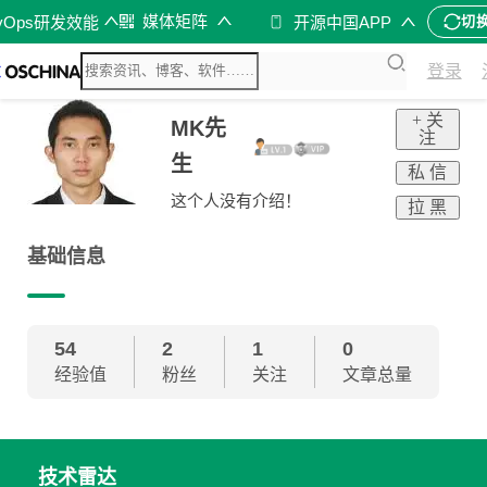
媒体矩阵
vOps研发效能
开源中国APP
切
登录
+ 关
MK先
注
生
私 信
这个人没有介绍！
拉 黑
基础信息
54
2
1
0
经验值
粉丝
关注
文章总量
技术雷达