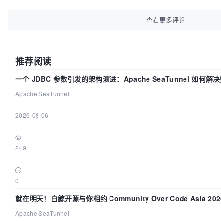
		strategy.setTablePrefix(
"bmd_"
);
//
		strategy.setNaming(NamingStrategy.
查看更多评论
名生成策略
// strategy.setInclude(new String
的表
推荐阅读
// strategy.setExclude(new String
表
一个 JDBC 参数引发的架构演进：Apache SeaTunnel 如何解
// 字段名生成策略
题
		strategy.setFieldNaming(NamingStrategy.underline_to_camel);

Apache SeaTunnel
// 自定义实体父类
|
// 
2026-08-06
strategy.setSuperEntityClass("com.baomidou.demo.Tes
|
// 自定义实体，公共字段
// strategy.setSuperEntityColumns(ne
249
"age" });
|
// 自定义 mapper 父类
// 
0
strategy.setSuperMapperClass("com.baomidou.demo.Tes
就在明天！白鲸开源与你相约 Community Over Code Asia 2
// 自定义 service 父类
// 
Apache SeaTunnel