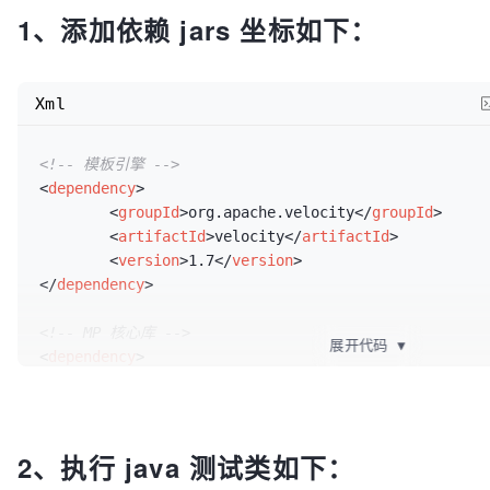
1、添加依赖 jars 坐标如下：
Xml
<!-- 模板引擎 -->
<
dependency
>
<
groupId
>
org.apache.velocity
</
groupId
>
<
artifactId
>
velocity
</
artifactId
>
<
version
>
1.7
</
version
>
</
dependency
>
<!-- MP 核心库 -->
展开代码
▼
<
dependency
>
<
groupId
>
com.baomidou
</
groupId
>
<
artifactId
>
mybatis-plus
</
artifactId
>
<
version
>
2.0
</
version
>
</
dependency
>
2、执行 java 测试类如下：