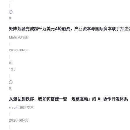
|
0
矩阵起源完成超千万美元A轮融资，产业资本与国际资本联手押注企
MatrixOrigin
|
2026-08-06
|
135
|
0
从混乱到秩序：我如何搭建一套「规范驱动」的 AI 协作开发体系
vivo互联网技术
|
2026-08-06
|