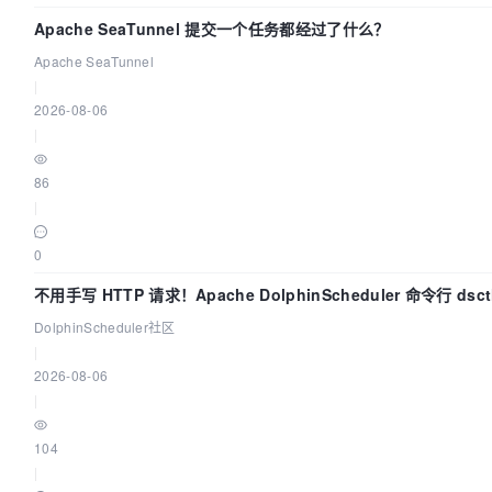
// tc.setServiceImpl("...");
Apache SeaTunnel 提交一个任务都经过了什么？
// mpg.setTemplate(tc);
Apache SeaTunnel
// 执行生成
|
		mpg.execute();

2026-08-06
|
// 打印注入设置
		System.err.println(mpg.getCfg().get
86
	}

|
}
0
不用手写 HTTP 请求！Apache DolphinScheduler 命令行 ds
DolphinScheduler社区
|
2026-08-06
|
104
|