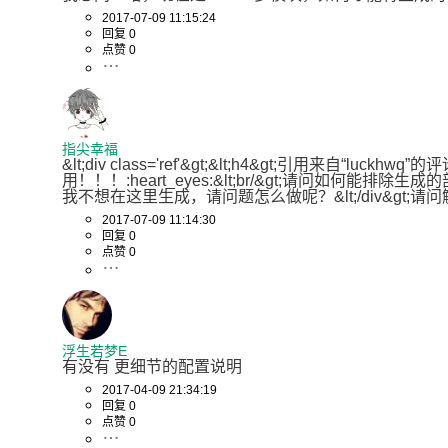
2017-07-09 11:15:24
// 自定义文件命名，注意 %s 会自动填充
回复 0
// gc.setMapperName("%sDao");
点赞 0
// gc.setXmlName("%sDao");
// gc.setServiceName("MP%sService")
// gc.setServiceImplName("%sService
// gc.setControllerName("%sAction")
指尖幸福
		mpg.setGlobalConfig(gc);

&lt;div class='ref'&gt;&lt;h4&gt;引用来自“luckhwq”的
用！！！:heart_eyes:&lt;br/&gt;请问如何能排除生成
我不想在这里生成，请问题怎么做呢？&lt;/div&gt
// 数据源配置
DataSourceConfig
dsc
=
new
DataSour
2017-07-09 11:14:30
回复 0
		dsc.setDbType(DbType.MYSQL);

点赞 0
		dsc.setDriverName(
"com.mysql.jdbc.D
		dsc.setUsername(
"root"
);

		dsc.setPassword(
"521"
);

		dsc.setUrl(
"jdbc:mysql://127.0.0.1:
characterEncoding=utf8"
);

浮生若梦E
有没有 更细节的配置说明
		mpg.setDataSource(dsc);

2017-04-09 21:34:19
回复 0
// 策略配置
点赞 0
StrategyConfig
strategy
=
new
Strat