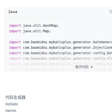
Java
import
import
 java.util.Map;

import
import
import
import
import
展开代码
▼
import
import
import
 com.baomidou.mybatisplus.generator.config.rul
/**

 * <p>

代码生成器
 * 代码生成器演示

mybatis
 * </p>

maven