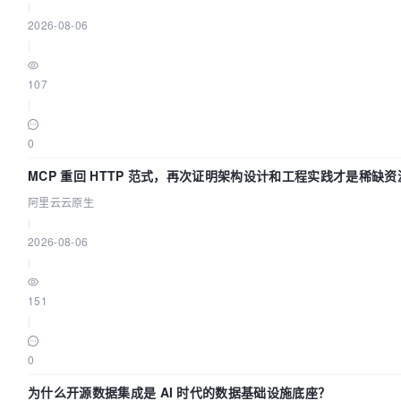
strategy.setSuperServiceClass("com.baomidou.demo.Te
|
// 自定义 service 实现类父类
2026-08-06
// 
|
strategy.setSuperServiceImplClass("com.baomidou.dem
// 自定义 controller 父类
107
// 
|
strategy.setSuperControllerClass("com.baomidou.demo
// 【实体】是否生成字段常量（默认 fals
0
// public static final String ID = 
MCP 重回 HTTP 范式，再次证明架构设计和工程实践才是稀缺资
// strategy.setEntityColumnConstant
// 【实体】是否为构建者模型（默认 fals
阿里云云原生
// public User setName(String name) 
|
return this;}
2026-08-06
// strategy.setEntityBuliderModel(t
|
		mpg.setStrategy(strategy);

151
// 包配置
|
PackageConfig
pc
=
new
PackageConfi
		pc.setModuleName(
"test"
);

0
		mpg.setPackageInfo(pc);

为什么开源数据集成是 AI 时代的数据基础设施底座？