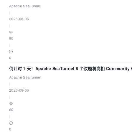
// 注入自定义配置，可以在 VM 中使用 cfg
Apache SeaTunnel
InjectionConfig
cfg
=
new
Injection
|
@Override
2026-08-06
public
void
initMap
()
 {

|
				Map<String, Object
HashMap
<String, Object>();

90
				map.put(
"abc"
, 
|
this
.getConfig().getGlobalConfig().getAuthor() + 
"-
this
.setMap(map);

0
			}

倒计时 1 天！Apache SeaTunnel 6 个议题将亮相 Community Ov
		};

		mpg.setCfg(cfg);

Apache SeaTunnel
|
// 自定义模板配置
2026-08-06
// TemplateConfig tc = new Template
|
// tc.setController("...");
// tc.setEntity("...");
60
// tc.setMapper("...");
|
// tc.setXml("...");
// tc.setService("...");
0