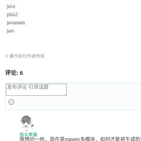
 */
java
public
class
MpGenerator
 {

plus2
javamain
/**

	 * <p>

jars
	 * MySQL 生成演示

	 * </p>

	 */
© 著作权归作者所有
public
static
void
main
(String[] args)
 {

AutoGenerator
mpg
=
new
AutoGenerat
评论: 6
// 全局配置
GlobalConfig
gc
=
new
GlobalConfig
()
		gc.setOutputDir(
"D://"
);

		gc.setFileOverride(
true
);

		gc.setActiveRecord(
true
);

		gc.setEnableCache(
false
);
// XML 二
		gc.setBaseResultMap(
true
);
// XML Re
		gc.setBaseColumnList(
false
);
// XML 
		gc.setAuthor(
"Yanghu"
);

指尖幸福
我想问一哈，现在是maven多模块，如何才能将生成的