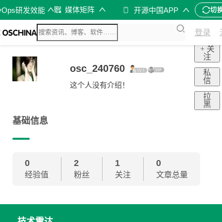
媒体矩阵
vOps研发效能
开源中国APP
切
登录
+ 关
注
osc_240760
私
信
这个人没有介绍！
拉
黑
基础信息
0
2
1
0
经验值
粉丝
关注
文章总量
技术雷达