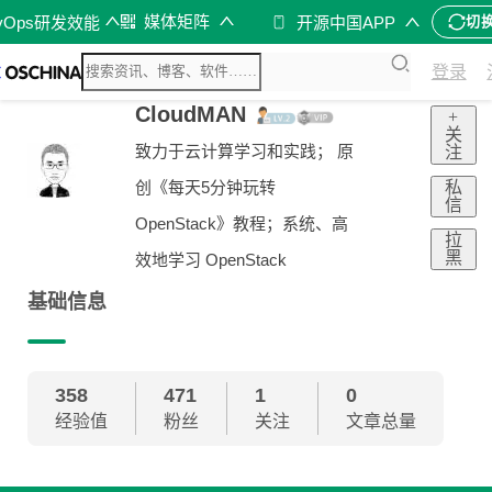
媒体矩阵
vOps研发效能
开源中国APP
切
登录
CloudMAN
+
关
致力于云计算学习和实践； 原
注
私
创《每天5分钟玩转
信
OpenStack》教程；系统、高
拉
黑
效地学习 OpenStack
基础信息
358
471
1
0
经验值
粉丝
关注
文章总量