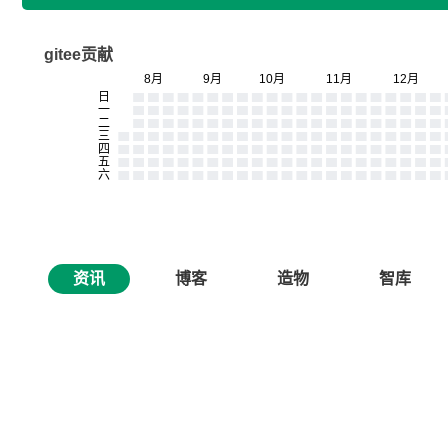
gitee贡献
资讯
博客
造物
智库