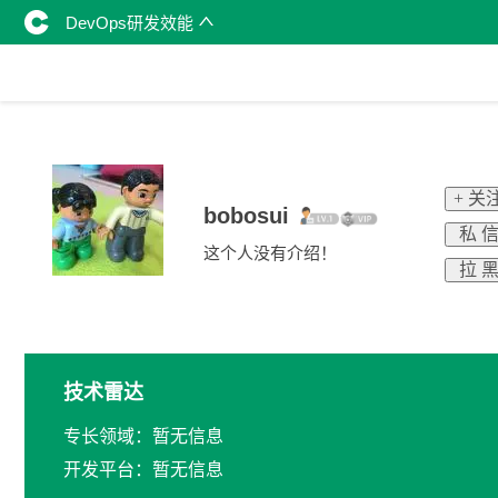
DevOps研发效能
+ 关
bobosui
私 
这个人没有介绍！
拉 
技术雷达
专长领域：暂无信息
开发平台：暂无信息