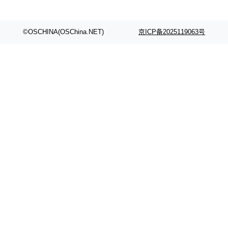
©OSCHINA(OSChina.NET)
京ICP备2025119063号