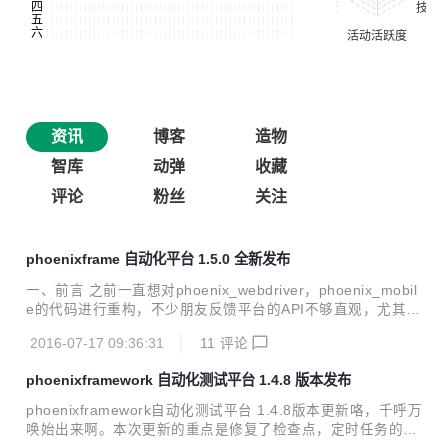
资讯
博客
造物
智库
动弹
收藏
评论
粉丝
关注
phoenixframe 自动化平台 1.5.0 全新发布
一、前言 之前一直想对phoenix_webdriver，phoenix_mobil
e的代码进行重构，不少朋友反馈平台的API不够直观，尤其是
webUI和mobile app相关的API有些乱。我自己也有这种感
2016-07-17 09:36:31
11
评论
觉，尤其在后续的功能扩展上也比较麻烦，随着用户量的增
加，这几个模块的代码重构越来越迫在眉睫，否则以后会有更
phoenixframework 自动化测试平台 1.4.8 版本发布
多的问题。但苦于一直没有足够时间。趁这最近换工作间歇的
几天时间，狠下心来把这几个模块的代码好好重构了一下。 本
phoenixframework自动化测试平台 1.4.8版本更新咯，千呼万
次重构除对重要模块代码重构外，对页面的js方法，页面功
唤始出来啊。本次更新的重点是修复了检查点，定时任务的细
能，页面UI，CSS等都有重构，特别是UI，能给您一种焕然一