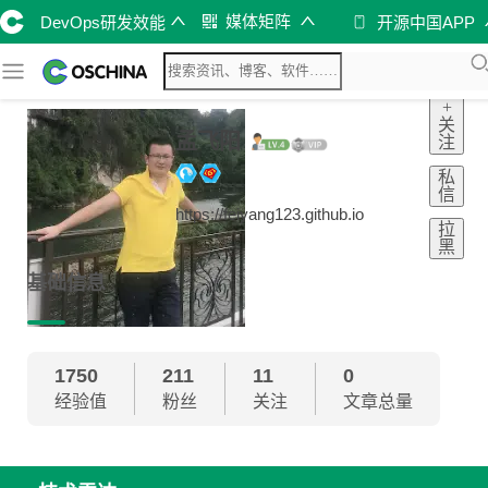
媒体矩阵
DevOps研发效能
开源中国APP
+
关
孟飞阳
注
私
信
https://feiyang123.github.io
拉
黑
基础信息
1750
211
11
0
经验值
粉丝
关注
文章总量