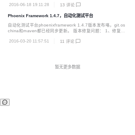
节bug；优化了性能测试数据格式，日志的批量操作；增加了
新的感觉。 二、重构效果体验 重构之后的效果如下： 在de
2016-06-18 19:11:28
13
评论
ehcache缓存，数据库连接池查看；更重要的是这个版本支持
v...
了最新的Firefox47/chrome50/IE10/IE11/IE Edge版本。 osc
Phoenix Framework 1.4.7，自动化测试平台
hina及github均已同步更新。maven需要明天下午才能更新。
升级方式和war包下载地址请见官网： http://www.cewan.la
自动化测试平台phoenixframework 1.4.7版本发布咯，git.os
最新版本1.4.8版本升级的详细内容： phoenix_node:优化性
china和maven都已经同步更新。 版本修复问题： 1、修复多
能测试时，监控机的CPU及内存数据等的可读...
个反人类的唯一性约束 2、phoenix_node:jmeter性能测试增
2016-03-20 11:57:51
11
评论
加对body参数的支持 3、对平台的各模块代码进行了部分重
构，重构后的效果是插件可配置 4、在phoenix_web端增加查
看node详细信息的入口 5、phoenix_interface增加对https地
址的支持 6、phoenix_develop中增加了一个自己写的并发测
试工具 7、抽离出了公共的phoenix_common模块 8、重构了
暂无更多数据
平台项目组织架构，使导入调试等更...