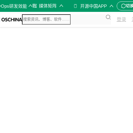
媒体矩阵
vOps研发效能
开源中国APP
切
登录