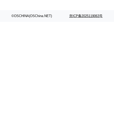
©OSCHINA(OSChina.NET)
京ICP备2025119063号