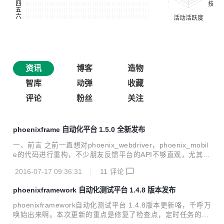
资讯
博客
造物
智库
动弹
收藏
评论
粉丝
关注
phoenixframe 自动化平台 1.5.0 全新发布
一、前言 之前一直想对phoenix_webdriver，phoenix_mobil
e的代码进行重构，不少朋友反馈平台的API不够直观，尤其是
webUI和mobile app相关的API有些乱。我自己也有这种感
2016-07-17 09:36:31
11
评论
觉，尤其在后续的功能扩展上也比较麻烦，随着用户量的增
加，这几个模块的代码重构越来越迫在眉睫，否则以后会有更
phoenixframework 自动化测试平台 1.4.8 版本发布
多的问题。但苦于一直没有足够时间。趁这最近换工作间歇的
几天时间，狠下心来把这几个模块的代码好好重构了一下。 本
phoenixframework自动化测试平台 1.4.8版本更新咯，千呼万
次重构除对重要模块代码重构外，对页面的js方法，页面功
唤始出来啊。本次更新的重点是修复了检查点，定时任务的细
能，页面UI，CSS等都有重构，特别是UI，能给您一种焕然一