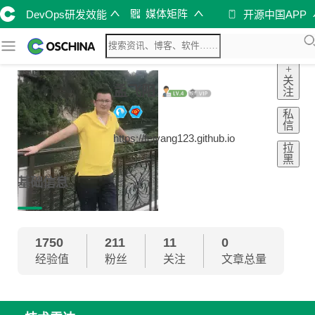
媒体矩阵
DevOps研发效能
开源中国APP
+
关
孟飞阳
注
私
信
https://feiyang123.github.io
拉
黑
基础信息
1750
211
11
0
经验值
粉丝
关注
文章总量