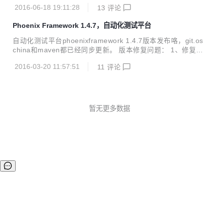
节bug；优化了性能测试数据格式，日志的批量操作；增加了
新的感觉。 二、重构效果体验 重构之后的效果如下： 在de
2016-06-18 19:11:28
13
评论
ehcache缓存，数据库连接池查看；更重要的是这个版本支持
v...
了最新的Firefox47/chrome50/IE10/IE11/IE Edge版本。 osc
Phoenix Framework 1.4.7，自动化测试平台
hina及github均已同步更新。maven需要明天下午才能更新。
升级方式和war包下载地址请见官网： http://www.cewan.la
自动化测试平台phoenixframework 1.4.7版本发布咯，git.os
最新版本1.4.8版本升级的详细内容： phoenix_node:优化性
china和maven都已经同步更新。 版本修复问题： 1、修复多
能测试时，监控机的CPU及内存数据等的可读...
个反人类的唯一性约束 2、phoenix_node:jmeter性能测试增
2016-03-20 11:57:51
11
评论
加对body参数的支持 3、对平台的各模块代码进行了部分重
构，重构后的效果是插件可配置 4、在phoenix_web端增加查
看node详细信息的入口 5、phoenix_interface增加对https地
址的支持 6、phoenix_develop中增加了一个自己写的并发测
试工具 7、抽离出了公共的phoenix_common模块 8、重构了
暂无更多数据
平台项目组织架构，使导入调试等更...