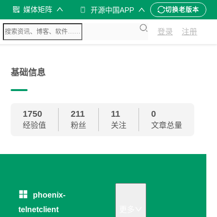
媒体矩阵
开源中国APP
切换老版本
登录
注册
基础信息
1750
211
11
0
经验值
粉丝
关注
文章总量
phoenix-
telnetclient
更多