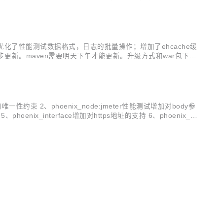
UI，能给您一种焕然一新的感觉。 二、重构效果体验 重构之后
g；优化了性能测试数据格式，日志的批量操作；增加了ehcache缓
hub均已同步更新。maven需要明天下午才能更新。升级方式和war包下载
数据等的可读...
一性约束 2、phoenix_node:jmeter性能测试增加对body参
x_interface增加对https地址的支持 6、phoenix_d
..