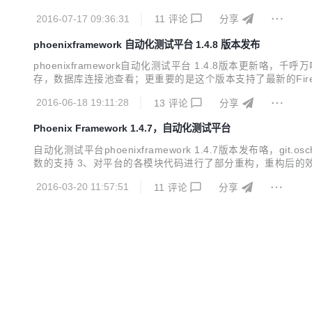
个模块的代码好好重构了一下。 本次重构除对重要模块代码重构
2016-07-17 09:36:31
11
评论
分享
的效果如下： 在dev...
phoenixframework 自动化测试平台 1.4.8 版本发布
phoenixframework自动化测试平台 1.4.8版本更
存，数据库连接池查看；更重要的是这个版本支持了最新的Firefox47/
地址请见官网： http://www.cewan.la 最新版本1.4.8
2016-06-18 19:11:28
13
评论
分享
Phoenix Framework 1.4.7，自动化测试平台
自动化测试平台phoenixframework 1.4.7版本发布咯，gi
数的支持 3、对平台的各模块代码进行了部分重构，重构后的效果是插件可配置
evelop中增加了一个自己写的并发测试工具 7、抽离出了公共的p
2016-03-20 11:57:51
11
评论
分享