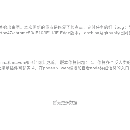
外，对页面的js方法，页面功能，页面UI，CSS等都有重构，特别是
新咯，千呼万唤始出来啊。本次更新的重点是修复了检查点，定时任务的细节bu
chrome50/IE10/IE11/IE Edge版本。 oschina及git
版本升级的详细内容： phoenix_node:优化性能测试时，监控机的CPU及内存
t.oschina和maven都已经同步更新。 版本修复问题： 1、修复多个反人类的唯
 4、在phoenix_web端增加查看node详细信息的入口 5、phoeni
hoenix_common模块 8、重构了平台项目组织架构，使导入调试等更.
暂无更多数据