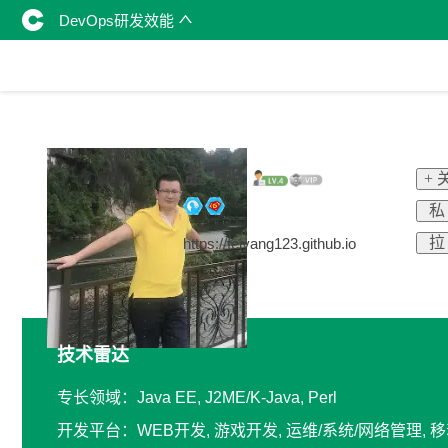
DevOps研发效能
孟飞阳
+ 
私
拉
https://feiyang123.github.io
技术雷达
专长领域：Java EE, J2ME/K-Java, Perl
开发平台：WEB开发, 游戏开发, 运维/系统/网络管理, 