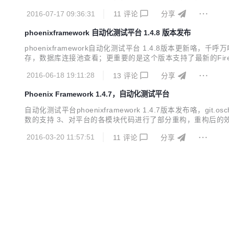
个模块的代码好好重构了一下。 本次重构除对重要模块代码重构
2016-07-17 09:36:31
11
评论
分享
的效果如下： 在dev...
phoenixframework 自动化测试平台 1.4.8 版本发布
phoenixframework自动化测试平台 1.4.8版本更
存，数据库连接池查看；更重要的是这个版本支持了最新的Firefox47/
地址请见官网： http://www.cewan.la 最新版本1.4.8
2016-06-18 19:11:28
13
评论
分享
Phoenix Framework 1.4.7，自动化测试平台
自动化测试平台phoenixframework 1.4.7版本发布咯，gi
数的支持 3、对平台的各模块代码进行了部分重构，重构后的效果是插件可配置
evelop中增加了一个自己写的并发测试工具 7、抽离出了公共的p
2016-03-20 11:57:51
11
评论
分享