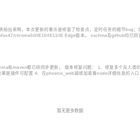
外，对页面的js方法，页面功能，页面UI，CSS等都有重构，特别是
新咯，千呼万唤始出来啊。本次更新的重点是修复了检查点，定时任务的细节bu
chrome50/IE10/IE11/IE Edge版本。 oschina及git
版本升级的详细内容： phoenix_node:优化性能测试时，监控机的CPU及内存
t.oschina和maven都已经同步更新。 版本修复问题： 1、修复多个反人类的唯
 4、在phoenix_web端增加查看node详细信息的入口 5、phoeni
hoenix_common模块 8、重构了平台项目组织架构，使导入调试等更.
暂无更多数据