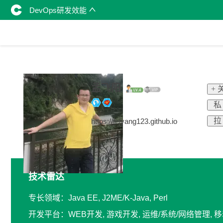
DevOps研发效能
孟飞阳
+ 
私
拉
https://feiyang123.github.io
技术雷达
专长领域：Java EE, J2ME/K-Java, Perl
开发平台：WEB开发, 游戏开发, 运维/系统/网络管理, 