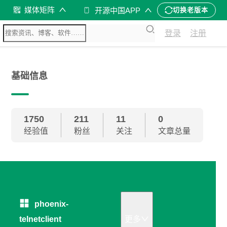
媒体矩阵
开源中国APP
切换老版本
登录
注册
基础信息
1750
211
11
0
经验值
粉丝
关注
文章总量
phoenix-
telnetclient
更多