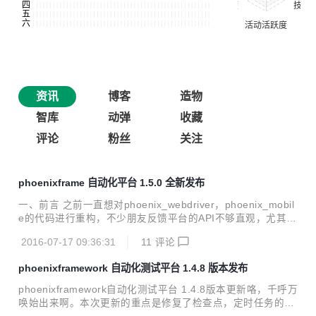
资讯
博客
造物
智库
动弹
收藏
评论
粉丝
关注
phoenixframe 自动化平台 1.5.0 全新发布
一、前言 之前一直想对phoenix_webdriver，phoenix_mobil
e的代码进行重构，不少朋友反馈平台的API不够直观，尤其是
webUI和mobile app相关的API有些乱。我自己也有这种感
2016-07-17 09:36:31
11
评论
觉，尤其在后续的功能扩展上也比较麻烦，随着用户量的增
加，这几个模块的代码重构越来越迫在眉睫，否则以后会有更
phoenixframework 自动化测试平台 1.4.8 版本发布
多的问题。但苦于一直没有足够时间。趁这最近换工作间歇的
几天时间，狠下心来把这几个模块的代码好好重构了一下。 本
phoenixframework自动化测试平台 1.4.8版本更新咯，千呼万
次重构除对重要模块代码重构外，对页面的js方法，页面功
唤始出来啊。本次更新的重点是修复了检查点，定时任务的细
能，页面UI，CSS等都有重构，特别是UI，能给您一种焕然一