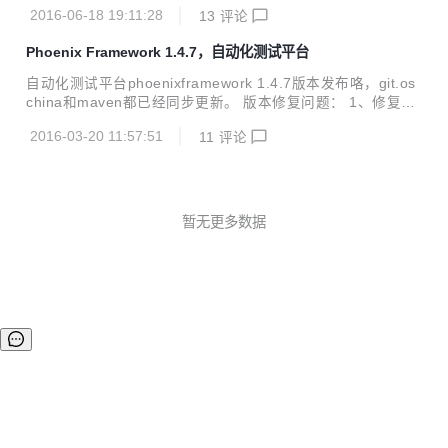
节bug；优化了性能测试数据格式，日志的批量操作；增加了
新的感觉。 二、重构效果体验 重构之后的效果如下： 在de
2016-06-18 19:11:28
13
评论
ehcache缓存，数据库连接池查看；更重要的是这个版本支持
v...
了最新的Firefox47/chrome50/IE10/IE11/IE Edge版本。 osc
Phoenix Framework 1.4.7，自动化测试平台
hina及github均已同步更新。maven需要明天下午才能更新。
升级方式和war包下载地址请见官网： http://www.cewan.la
自动化测试平台phoenixframework 1.4.7版本发布咯，git.os
最新版本1.4.8版本升级的详细内容： phoenix_node:优化性
china和maven都已经同步更新。 版本修复问题： 1、修复多
能测试时，监控机的CPU及内存数据等的可读...
个反人类的唯一性约束 2、phoenix_node:jmeter性能测试增
2016-03-20 11:57:51
11
评论
加对body参数的支持 3、对平台的各模块代码进行了部分重
构，重构后的效果是插件可配置 4、在phoenix_web端增加查
看node详细信息的入口 5、phoenix_interface增加对https地
址的支持 6、phoenix_develop中增加了一个自己写的并发测
试工具 7、抽离出了公共的phoenix_common模块 8、重构了
暂无更多数据
平台项目组织架构，使导入调试等更...