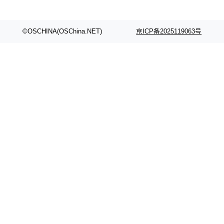
©OSCHINA(OSChina.NET)
京ICP备2025119063号