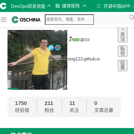
媒体矩阵
DevOps研发效能
开源中国APP
+
关
孟飞阳
注
私
信
https://feiyang123.github.io
拉
黑
基础信息
1750
211
11
0
经验值
粉丝
关注
文章总量