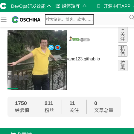
媒体矩阵
DevOps研发效能
开源中国APP
+
关
孟飞阳
注
私
信
https://feiyang123.github.io
拉
黑
基础信息
1750
211
11
0
经验值
粉丝
关注
文章总量