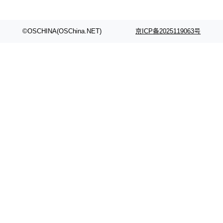
©OSCHINA(OSChina.NET)
京ICP备2025119063号