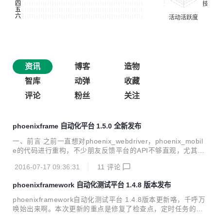
资讯
博客
造物
智库
动弹
收藏
评论
粉丝
关注
phoenixframe 自动化平台 1.5.0 全新发布
一、前言 之前一直想对phoenix_webdriver，phoenix_mobil
e的代码进行重构，不少朋友反馈平台的API不够直观，尤其是
webUI和mobile app相关的API有些乱。我自己也有这种感
2016-07-17 09:36:31
11
评论
觉，尤其在后续的功能扩展上也比较麻烦，随着用户量的增
加，这几个模块的代码重构越来越迫在眉睫，否则以后会有更
phoenixframework 自动化测试平台 1.4.8 版本发布
多的问题。但苦于一直没有足够时间。趁这最近换工作间歇的
几天时间，狠下心来把这几个模块的代码好好重构了一下。 本
phoenixframework自动化测试平台 1.4.8版本更新咯，千呼万
次重构除对重要模块代码重构外，对页面的js方法，页面功
唤始出来啊。本次更新的重点是修复了检查点，定时任务的细
能，页面UI，CSS等都有重构，特别是UI，能给您一种焕然一