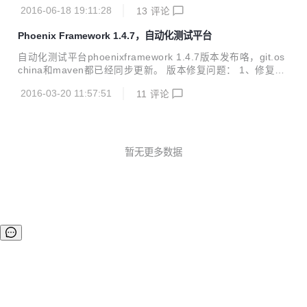
节bug；优化了性能测试数据格式，日志的批量操作；增加了
新的感觉。 二、重构效果体验 重构之后的效果如下： 在de
2016-06-18 19:11:28
13
评论
ehcache缓存，数据库连接池查看；更重要的是这个版本支持
v...
了最新的Firefox47/chrome50/IE10/IE11/IE Edge版本。 osc
Phoenix Framework 1.4.7，自动化测试平台
hina及github均已同步更新。maven需要明天下午才能更新。
升级方式和war包下载地址请见官网： http://www.cewan.la
自动化测试平台phoenixframework 1.4.7版本发布咯，git.os
最新版本1.4.8版本升级的详细内容： phoenix_node:优化性
china和maven都已经同步更新。 版本修复问题： 1、修复多
能测试时，监控机的CPU及内存数据等的可读...
个反人类的唯一性约束 2、phoenix_node:jmeter性能测试增
2016-03-20 11:57:51
11
评论
加对body参数的支持 3、对平台的各模块代码进行了部分重
构，重构后的效果是插件可配置 4、在phoenix_web端增加查
看node详细信息的入口 5、phoenix_interface增加对https地
址的支持 6、phoenix_develop中增加了一个自己写的并发测
试工具 7、抽离出了公共的phoenix_common模块 8、重构了
暂无更多数据
平台项目组织架构，使导入调试等更...