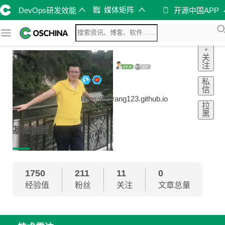
媒体矩阵
DevOps研发效能
开源中国APP
+
关
孟飞阳
注
私
信
https://feiyang123.github.io
拉
黑
基础信息
1750
211
11
0
经验值
粉丝
关注
文章总量