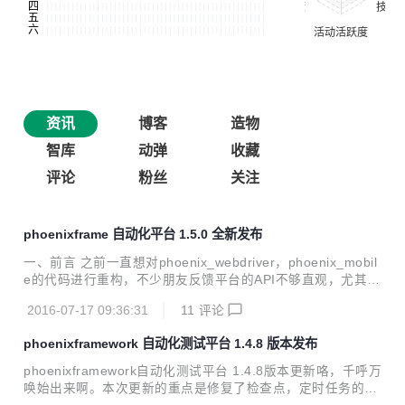
资讯
博客
造物
智库
动弹
收藏
评论
粉丝
关注
phoenixframe 自动化平台 1.5.0 全新发布
一、前言 之前一直想对phoenix_webdriver，phoenix_mobil
e的代码进行重构，不少朋友反馈平台的API不够直观，尤其是
webUI和mobile app相关的API有些乱。我自己也有这种感
2016-07-17 09:36:31
11
评论
觉，尤其在后续的功能扩展上也比较麻烦，随着用户量的增
加，这几个模块的代码重构越来越迫在眉睫，否则以后会有更
phoenixframework 自动化测试平台 1.4.8 版本发布
多的问题。但苦于一直没有足够时间。趁这最近换工作间歇的
几天时间，狠下心来把这几个模块的代码好好重构了一下。 本
phoenixframework自动化测试平台 1.4.8版本更新咯，千呼万
次重构除对重要模块代码重构外，对页面的js方法，页面功
唤始出来啊。本次更新的重点是修复了检查点，定时任务的细
能，页面UI，CSS等都有重构，特别是UI，能给您一种焕然一