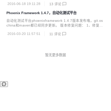
节bug；优化了性能测试数据格式，日志的批量操作；增加了
新的感觉。 二、重构效果体验 重构之后的效果如下： 在de
2016-06-18 19:11:28
13
评论
ehcache缓存，数据库连接池查看；更重要的是这个版本支持
v...
了最新的Firefox47/chrome50/IE10/IE11/IE Edge版本。 osc
Phoenix Framework 1.4.7，自动化测试平台
hina及github均已同步更新。maven需要明天下午才能更新。
升级方式和war包下载地址请见官网： http://www.cewan.la
自动化测试平台phoenixframework 1.4.7版本发布咯，git.os
最新版本1.4.8版本升级的详细内容： phoenix_node:优化性
china和maven都已经同步更新。 版本修复问题： 1、修复多
能测试时，监控机的CPU及内存数据等的可读...
个反人类的唯一性约束 2、phoenix_node:jmeter性能测试增
2016-03-20 11:57:51
11
评论
加对body参数的支持 3、对平台的各模块代码进行了部分重
构，重构后的效果是插件可配置 4、在phoenix_web端增加查
看node详细信息的入口 5、phoenix_interface增加对https地
址的支持 6、phoenix_develop中增加了一个自己写的并发测
试工具 7、抽离出了公共的phoenix_common模块 8、重构了
暂无更多数据
平台项目组织架构，使导入调试等更...