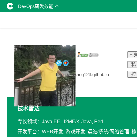
DevOps研发效能
孟飞阳
+ 
私
拉
https://feiyang123.github.io
技术雷达
专长领域：Java EE, J2ME/K-Java, Perl
开发平台：WEB开发, 游戏开发, 运维/系统/网络管理, 