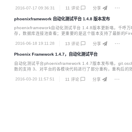
个模块的代码好好重构了一下。 本次重构除对重要模块代码重构
2016-07-17 09:36:31
11
评论
分享
的效果如下： 在dev...
phoenixframework 自动化测试平台 1.4.8 版本发布
phoenixframework自动化测试平台 1.4.8版本更
存，数据库连接池查看；更重要的是这个版本支持了最新的Firefox47/
地址请见官网： http://www.cewan.la 最新版本1.4.8
2016-06-18 19:11:28
13
评论
分享
Phoenix Framework 1.4.7，自动化测试平台
自动化测试平台phoenixframework 1.4.7版本发布咯，gi
数的支持 3、对平台的各模块代码进行了部分重构，重构后的效果是插件可配置
evelop中增加了一个自己写的并发测试工具 7、抽离出了公共的p
2016-03-20 11:57:51
11
评论
分享