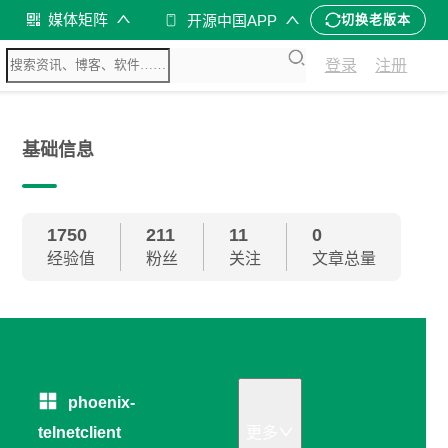
媒体矩阵
开源中国APP
切换老版本
登录
注册
基础信息
1750
211
11
0
经验值
粉丝
关注
文章总量
phoenix-
telnetclient
更多