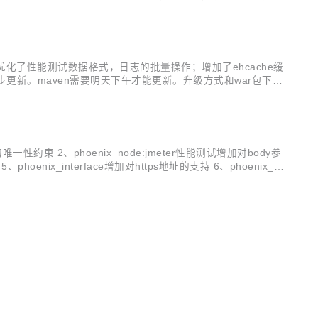
UI，能给您一种焕然一新的感觉。 二、重构效果体验 重构之后
g；优化了性能测试数据格式，日志的批量操作；增加了ehcache缓
hub均已同步更新。maven需要明天下午才能更新。升级方式和war包下载
数据等的可读...
一性约束 2、phoenix_node:jmeter性能测试增加对body参
x_interface增加对https地址的支持 6、phoenix_d
..