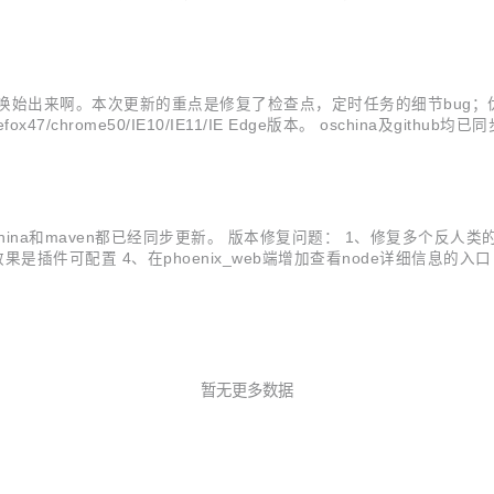
外，对页面的js方法，页面功能，页面UI，CSS等都有重构，特别是
新咯，千呼万唤始出来啊。本次更新的重点是修复了检查点，定时任务的细节bu
chrome50/IE10/IE11/IE Edge版本。 oschina及git
版本升级的详细内容： phoenix_node:优化性能测试时，监控机的CPU及内存
t.oschina和maven都已经同步更新。 版本修复问题： 1、修复多个反人类的唯
 4、在phoenix_web端增加查看node详细信息的入口 5、phoeni
hoenix_common模块 8、重构了平台项目组织架构，使导入调试等更.
暂无更多数据