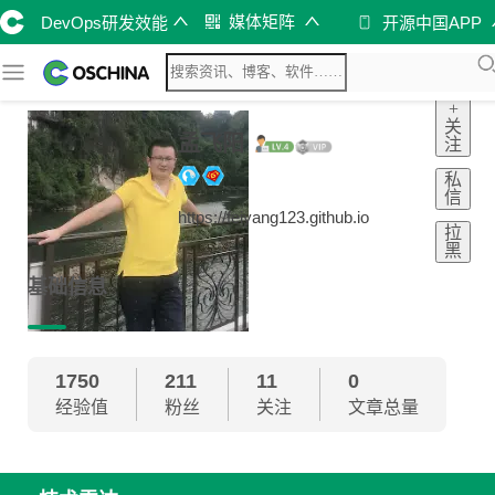
媒体矩阵
DevOps研发效能
开源中国APP
+
关
孟飞阳
注
私
信
https://feiyang123.github.io
拉
黑
基础信息
1750
211
11
0
经验值
粉丝
关注
文章总量