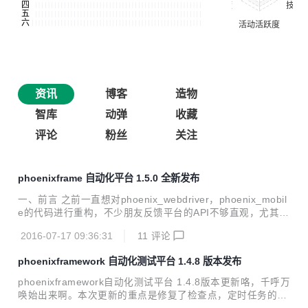
资讯
博客
造物
智库
动弹
收藏
评论
粉丝
关注
phoenixframe 自动化平台 1.5.0 全新发布
一、前言 之前一直想对phoenix_webdriver，phoenix_mobil
e的代码进行重构，不少朋友反馈平台的API不够直观，尤其是
webUI和mobile app相关的API有些乱。我自己也有这种感
2016-07-17 09:36:31
11
评论
觉，尤其在后续的功能扩展上也比较麻烦，随着用户量的增
加，这几个模块的代码重构越来越迫在眉睫，否则以后会有更
phoenixframework 自动化测试平台 1.4.8 版本发布
多的问题。但苦于一直没有足够时间。趁这最近换工作间歇的
几天时间，狠下心来把这几个模块的代码好好重构了一下。 本
phoenixframework自动化测试平台 1.4.8版本更新咯，千呼万
次重构除对重要模块代码重构外，对页面的js方法，页面功
唤始出来啊。本次更新的重点是修复了检查点，定时任务的细
能，页面UI，CSS等都有重构，特别是UI，能给您一种焕然一