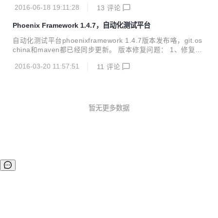
节bug；优化了性能测试数据格式，日志的批量操作；增加了
新的感觉。 二、重构效果体验 重构之后的效果如下： 在de
2016-06-18 19:11:28
13
评论
ehcache缓存，数据库连接池查看；更重要的是这个版本支持
v...
了最新的Firefox47/chrome50/IE10/IE11/IE Edge版本。 osc
Phoenix Framework 1.4.7，自动化测试平台
hina及github均已同步更新。maven需要明天下午才能更新。
升级方式和war包下载地址请见官网： http://www.cewan.la
自动化测试平台phoenixframework 1.4.7版本发布咯，git.os
最新版本1.4.8版本升级的详细内容： phoenix_node:优化性
china和maven都已经同步更新。 版本修复问题： 1、修复多
能测试时，监控机的CPU及内存数据等的可读...
个反人类的唯一性约束 2、phoenix_node:jmeter性能测试增
2016-03-20 11:57:51
11
评论
加对body参数的支持 3、对平台的各模块代码进行了部分重
构，重构后的效果是插件可配置 4、在phoenix_web端增加查
看node详细信息的入口 5、phoenix_interface增加对https地
址的支持 6、phoenix_develop中增加了一个自己写的并发测
试工具 7、抽离出了公共的phoenix_common模块 8、重构了
暂无更多数据
平台项目组织架构，使导入调试等更...