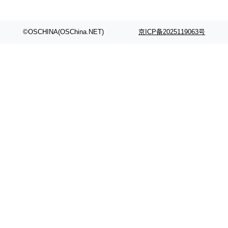
©OSCHINA(OSChina.NET)
京ICP备2025119063号