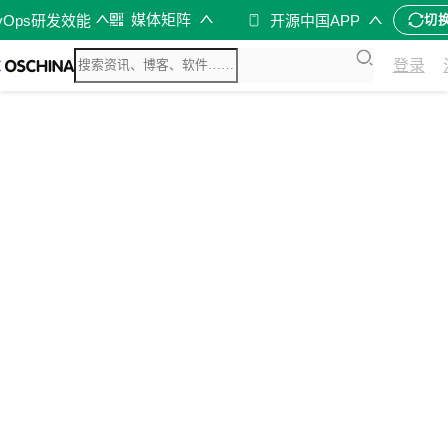
媒体矩阵
vOps研发效能
开源中国APP
切
登录