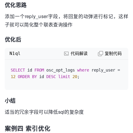
	120,
优化思路
	123,
	124,
添加一个reply_user字段，将回复的动弹进行标记，这样
	122,
子就可以简化整个联表查询操作
	125,
	126,
优化后
	127,
99
N1ql
代码解读
复制代码
AND
AND
 l2. USER = 
12
SELECT
 id 
FROM
 osc_opt_logs 
where
 reply_user = 
ORDER BY

12
ORDER
BY
 id 
DESC
limit
20
;
	l1.id DESC

LIMIT 
20
;
小结
适当的冗余字段可以降低sql的复杂度
案例四 索引优化