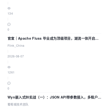
|
134
|
0
官宣｜Apache Fluss 毕业成为顶级项目，湖流一体开启
Agentic Lake 全面实时化时代
Flink_China
|
2026-08-07
|
1261
|
0
Wyn嵌入式BI实战（一）：JSON API带参数接入，多租户数
据源配置指南 | 葡萄城技术团队
葡萄城技术团队