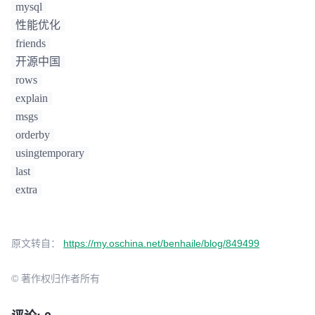
mysql
性能优化
friends
开源中国
rows
explain
msgs
orderby
usingtemporary
last
extra
原文转自：
https://my.oschina.net/benhaile/blog/849499
© 著作权归作者所有