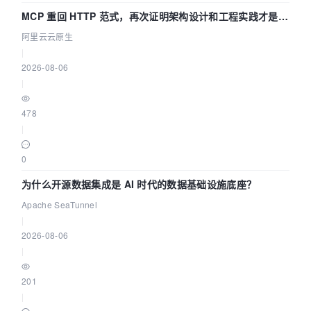
MCP 重回 HTTP 范式，再次证明架构设计和工程实践才是稀
缺资源
阿里云云原生
|
2026-08-06
|
478
|
0
为什么开源数据集成是 AI 时代的数据基础设施底座？
Apache SeaTunnel
|
2026-08-06
|
201
|