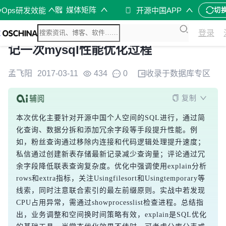
媒体矩阵
vOps研发效能
开源中国APP
切
登录
记一次mysql性能优化过程
孟飞阳
2017-03-11
434
0
收录于
数据库
专区
复制
本次优化主要针对开源中国个人空间的SQL进行，通过简
化查询、数据分拆和添加冗余字段等手段提升性能。例
如，粉丝查询通过移除内连接和代码逻辑处理提升速度；
私信通过创建新表存储最新记录减少查询量；评论通过冗
余字段降低联表查询复杂度。优化中强调使用explain分析
rows和extra指标，关注Usingfilesort和Usingtemporary等
线索，同时注意联合索引的最左前缀原则。实战中若发现
CPU占用异常，需通过showprocesslist检查进程。总结指
出，业务调整和空间换时间策略有效，explain是SQL优化