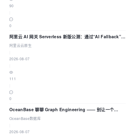
90
|
0
阿里云 AI 网关 Serverless 新版公测：通过“AI Fallback”与
拓扑可视化构建 AI 流量治理底座
阿里云云原生
|
2026-08-07
|
111
|
0
OceanBase 聊聊 Graph Engineering —— 别让一个
Agent 既当运动员又
OceanBase数据库
|
2026-08-07