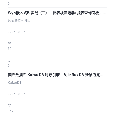
0
Wyn嵌入式BI实战（三）：仪表板筛选器+报表查询面板，参
数联动全闭环
葡萄城技术团队
|
2026-08-07
|
82
|
0
国产数据库 KaiwuDB 时序引擎：从 InfluxDB 迁移的完整
技术路径
KaiwuDB
|
2026-08-07
|
147