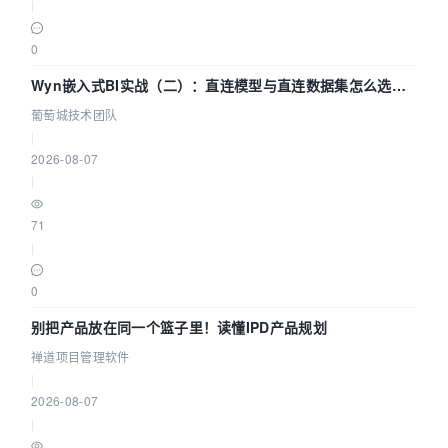
|
0
Wyn嵌入式BI实战（二）：直连模型与直连数据集怎么选，
参数为什么不生效？| 葡萄城技术团队
葡萄城技术团队
|
2026-08-07
|
71
|
0
别把产品放在同一个篮子里！读懂IPD产品规划
禅道项目管理软件
|
2026-08-07
|