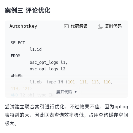
案例三 评论优化
Autohotkey
代码解读
复制代码
SELECT

	l1.id

FROM

	osc_opt_logs l1,

	osc_opt_logs l2

WHERE

	l1.obj_type IN (
101
, 
111
, 
113
, 
116
, 
119
, 
121
展开代码
▼
AND
	100,
尝试建立联合索引进行优化，不过效果不佳，因为optlog
	110,
表特别的大，因此联表查询效率极低，占用查询缓存空间
	112,
	114,
极大。
	118,