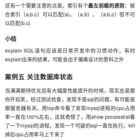
还有一个需要注意的点是，索引有个
最左前缀的原则
：联
合索引（a,b,c）可以匹配(a)、（a,b）、（a,b,c）但不可
以匹配(b,c)
小结
explain SQL语句应该是日常开发中的习惯动作，有时
explain出来的结果，可能会出于偏离设计的意料之外
案例五 关注数据库状态
当满满期待优化后有大幅度性能提升的时候，现实总是跟
你开玩笑，经过测试检查，发现不是sql的问题，有可能是
跟服务器有关，用top命令看了发现mysql进程的cpu占用
率一直在100%左右，这就奇怪了，用show processlist看
了一下mysql的进程，发现一个可疑的sql一直在执行，kill
掉后cpu占用率马上下来了