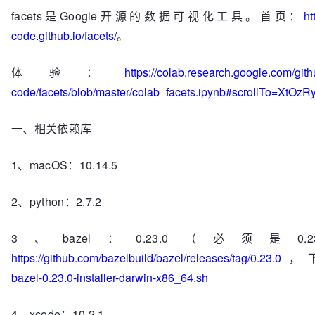
facets是Google开源的数据可视化工具。首页：
ht
code.github.io/facets/
。
体验：
https://colab.research.google.com/git
code/facets/blob/master/colab_facets.ipynb#scrollTo=XtOz
一、相关依赖库
1、macOS：10.14.5
2、python：2.7.2
3、bazel：0.23.0（必须是0.2
https://github.com/bazelbuild/bazel/releases/tag/0.23.0
，
bazel-0.23.0-installer-darwin-x86_64.sh
4、xcode：10.2.1