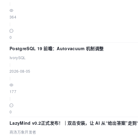
|
364
|
0
PostgreSQL 19 前瞻：Autovacuum 机制调整
IvorySQL
|
2026-08-05
|
177
|
0
LazyMind v0.2正式发布！｜双击安装，让 AI 从“给出答案”走
付”
商汤万象开发者