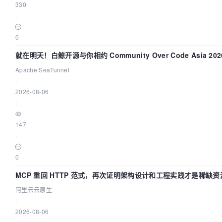
330
|
0
就在明天！白鲸开源与你相约 Community Over Code Asia 20
演讲！
Apache SeaTunnel
|
2026-08-06
|
147
|
0
MCP 重回 HTTP 范式，再次证明架构设计和工程实践才是稀缺资
阿里云云原生
|
2026-08-06