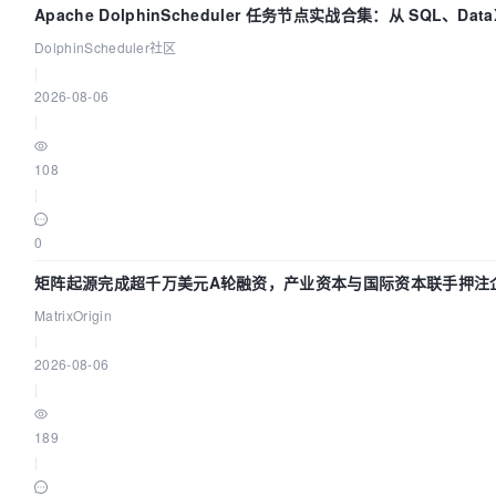
Apache DolphinScheduler 任务节点实战合集：从 SQL、Data
Spark、Flink 一次配置全打通
DolphinScheduler社区
|
2026-08-06
|
108
|
0
矩阵起源完成超千万美元A轮融资，产业资本与国际资本联手押注
AI基础设施赛道
MatrixOrigin
|
2026-08-06
|
189
|