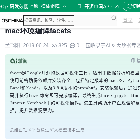
媒体矩阵
vOps研发效能
开源中国APP
切
登录
mac环境编译facets
孟飞阳
2019-06-24
825
0
收录于
AI & 大数据
专
facets是Google开源的数据可视化工具，适用于数据分析和模
使用前需确保依赖库安装齐全，包括特定版本的macOS、Pytho
Bazel和Xcode，以及3.8.0版本的protobuf。安装依赖后，通
码并执行Bazel命令即可完成编译，最终生成facets-jupyter.htm
Jupyter Notebook中的可视化操作。该工具帮助用户直观理解
据，提升数据洞察力。
总结由社区平台通过AI大模型技术生成