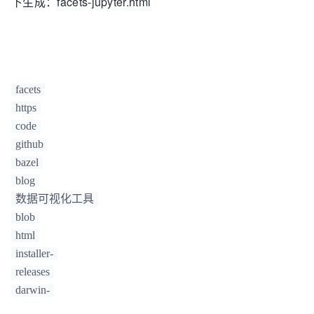
下生成：facets-jupyter.html
facets
https
code
github
bazel
blog
数据可视化工具
blob
html
installer-
releases
darwin-