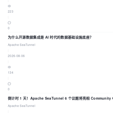
|
223
|
0
为什么开源数据集成是 AI 时代的数据基础设施底座？
Apache SeaTunnel
|
2026-08-06
|
134
|
0
倒计时 1 天！Apache SeaTunnel 6 个议题将亮相 Community 
Code Asia 2026
Apache SeaTunnel
|