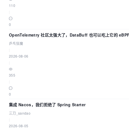
110
|
0
OpenTelemetry 社区太强大了，DataBuff 也可以吃上它的 eBP
了
乒乓狂魔
|
2026-08-06
|
355
|
0
集成 Nacos，我们拒绝了 Spring Starter
三刀_sandao
|
2026-08-05