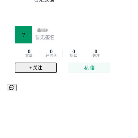
?
暂无签名
0
0
0
0
文章
经验值
粉丝
关注
+ 关注
私 信