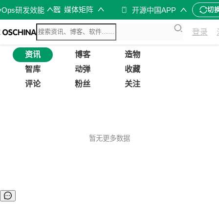
媒体矩阵
vOps研发效能
开源中国APP
切
登录
资讯
博客
造物
智库
动弹
收藏
评论
粉丝
关注
暂无更多数据