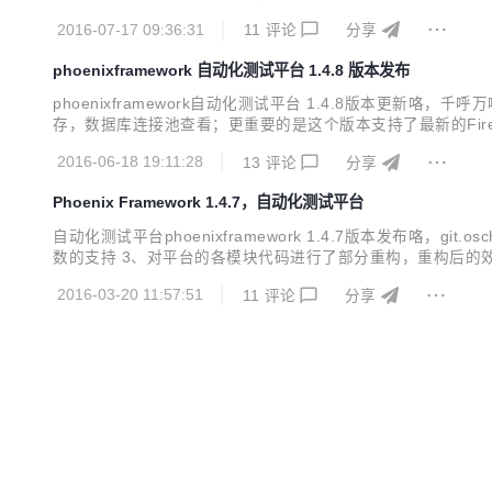
个模块的代码好好重构了一下。 本次重构除对重要模块代码重构
2016-07-17 09:36:31
11
评论
分享
的效果如下： 在dev...
phoenixframework 自动化测试平台 1.4.8 版本发布
phoenixframework自动化测试平台 1.4.8版本更
存，数据库连接池查看；更重要的是这个版本支持了最新的Firefox47/
地址请见官网： http://www.cewan.la 最新版本1.4.8
2016-06-18 19:11:28
13
评论
分享
Phoenix Framework 1.4.7，自动化测试平台
自动化测试平台phoenixframework 1.4.7版本发布咯，gi
数的支持 3、对平台的各模块代码进行了部分重构，重构后的效果是插件可配置
evelop中增加了一个自己写的并发测试工具 7、抽离出了公共的p
2016-03-20 11:57:51
11
评论
分享