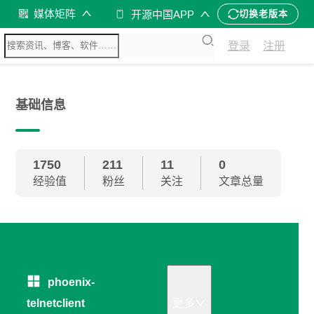
媒体矩阵
开源中国APP
切换老版本
登录
注册
基础信息
1750
211
11
0
经验值
粉丝
关注
文章总量
phoenix-
telnetclient
更多