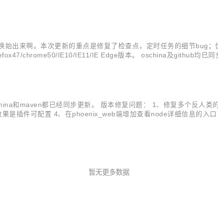
外，对页面的js方法，页面功能，页面UI，CSS等都有重构，特别是
新咯，千呼万唤始出来啊。本次更新的重点是修复了检查点，定时任务的细节bu
chrome50/IE10/IE11/IE Edge版本。 oschina及git
版本升级的详细内容： phoenix_node:优化性能测试时，监控机的CPU及内存
t.oschina和maven都已经同步更新。 版本修复问题： 1、修复多个反人类的唯
 4、在phoenix_web端增加查看node详细信息的入口 5、phoeni
hoenix_common模块 8、重构了平台项目组织架构，使导入调试等更.
暂无更多数据