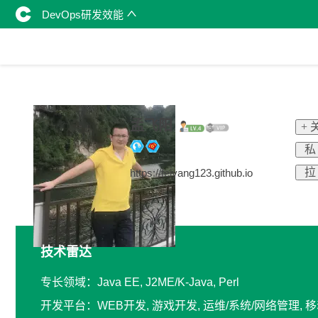
DevOps研发效能
孟飞阳
+ 
私
拉
https://feiyang123.github.io
技术雷达
专长领域：Java EE, J2ME/K-Java, Perl
开发平台：WEB开发, 游戏开发, 运维/系统/网络管理, 