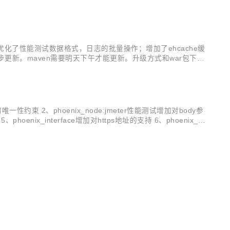
UI，能给您一种焕然一新的感觉。 二、重构效果体验 重构之后
g；优化了性能测试数据格式，日志的批量操作；增加了ehcache缓
hub均已同步更新。maven需要明天下午才能更新。升级方式和war包下载
数据等的可读...
一性约束 2、phoenix_node:jmeter性能测试增加对body参
x_interface增加对https地址的支持 6、phoenix_d
..