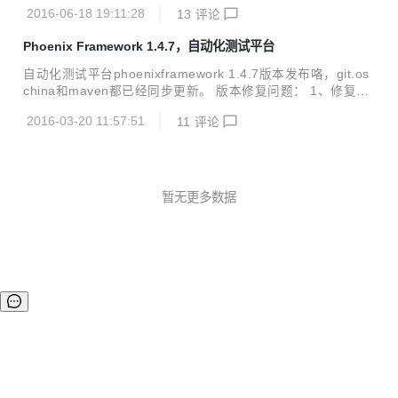
节bug；优化了性能测试数据格式，日志的批量操作；增加了
新的感觉。 二、重构效果体验 重构之后的效果如下： 在de
2016-06-18 19:11:28
13
评论
ehcache缓存，数据库连接池查看；更重要的是这个版本支持
v...
了最新的Firefox47/chrome50/IE10/IE11/IE Edge版本。 osc
Phoenix Framework 1.4.7，自动化测试平台
hina及github均已同步更新。maven需要明天下午才能更新。
升级方式和war包下载地址请见官网： http://www.cewan.la
自动化测试平台phoenixframework 1.4.7版本发布咯，git.os
最新版本1.4.8版本升级的详细内容： phoenix_node:优化性
china和maven都已经同步更新。 版本修复问题： 1、修复多
能测试时，监控机的CPU及内存数据等的可读...
个反人类的唯一性约束 2、phoenix_node:jmeter性能测试增
2016-03-20 11:57:51
11
评论
加对body参数的支持 3、对平台的各模块代码进行了部分重
构，重构后的效果是插件可配置 4、在phoenix_web端增加查
看node详细信息的入口 5、phoenix_interface增加对https地
址的支持 6、phoenix_develop中增加了一个自己写的并发测
试工具 7、抽离出了公共的phoenix_common模块 8、重构了
暂无更多数据
平台项目组织架构，使导入调试等更...