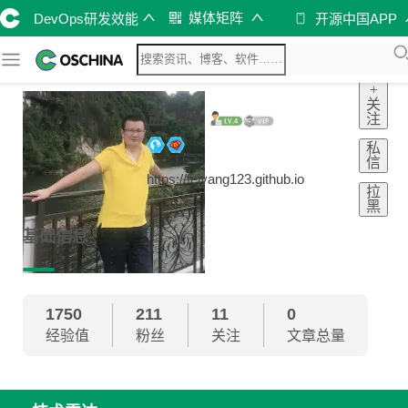
媒体矩阵
DevOps研发效能
开源中国APP
+
关
孟飞阳
注
私
信
https://feiyang123.github.io
拉
黑
基础信息
1750
211
11
0
经验值
粉丝
关注
文章总量