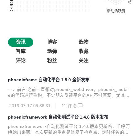
资讯
博客
造物
智库
动弹
收藏
评论
粉丝
关注
phoenixframe 自动化平台 1.5.0 全新发布
一、前言 之前一直想对phoenix_webdriver，phoenix_mobil
e的代码进行重构，不少朋友反馈平台的API不够直观，尤其是
webUI和mobile app相关的API有些乱。我自己也有这种感
2016-07-17 09:36:31
11
评论
觉，尤其在后续的功能扩展上也比较麻烦，随着用户量的增
加，这几个模块的代码重构越来越迫在眉睫，否则以后会有更
phoenixframework 自动化测试平台 1.4.8 版本发布
多的问题。但苦于一直没有足够时间。趁这最近换工作间歇的
几天时间，狠下心来把这几个模块的代码好好重构了一下。 本
phoenixframework自动化测试平台 1.4.8版本更新咯，千呼万
次重构除对重要模块代码重构外，对页面的js方法，页面功
唤始出来啊。本次更新的重点是修复了检查点，定时任务的细
能，页面UI，CSS等都有重构，特别是UI，能给您一种焕然一