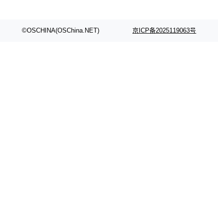
©OSCHINA(OSChina.NET)
京ICP备2025119063号