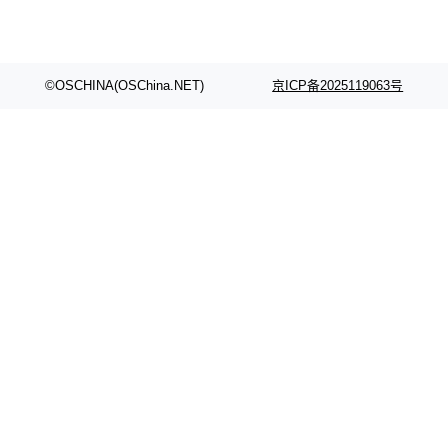
©OSCHINA(OSChina.NET)
京ICP备2025119063号