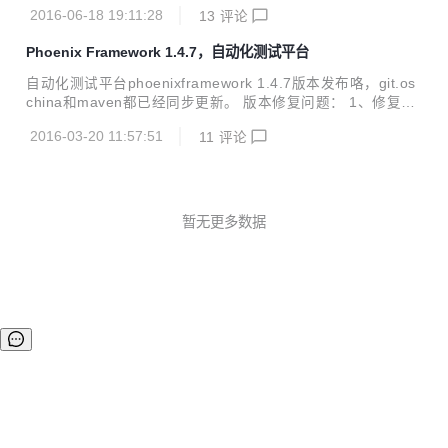
节bug；优化了性能测试数据格式，日志的批量操作；增加了
新的感觉。 二、重构效果体验 重构之后的效果如下： 在de
2016-06-18 19:11:28
13
评论
ehcache缓存，数据库连接池查看；更重要的是这个版本支持
v...
了最新的Firefox47/chrome50/IE10/IE11/IE Edge版本。 osc
Phoenix Framework 1.4.7，自动化测试平台
hina及github均已同步更新。maven需要明天下午才能更新。
升级方式和war包下载地址请见官网： http://www.cewan.la
自动化测试平台phoenixframework 1.4.7版本发布咯，git.os
最新版本1.4.8版本升级的详细内容： phoenix_node:优化性
china和maven都已经同步更新。 版本修复问题： 1、修复多
能测试时，监控机的CPU及内存数据等的可读...
个反人类的唯一性约束 2、phoenix_node:jmeter性能测试增
2016-03-20 11:57:51
11
评论
加对body参数的支持 3、对平台的各模块代码进行了部分重
构，重构后的效果是插件可配置 4、在phoenix_web端增加查
看node详细信息的入口 5、phoenix_interface增加对https地
址的支持 6、phoenix_develop中增加了一个自己写的并发测
试工具 7、抽离出了公共的phoenix_common模块 8、重构了
暂无更多数据
平台项目组织架构，使导入调试等更...