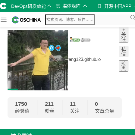
媒体矩阵
DevOps研发效能
开源中国APP
+
关
孟飞阳
注
私
信
https://feiyang123.github.io
拉
黑
基础信息
1750
211
11
0
经验值
粉丝
关注
文章总量