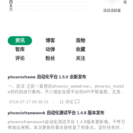
资讯
博客
造物
智库
动弹
收藏
评论
粉丝
关注
phoenixframe 自动化平台 1.5.0 全新发布
一、前言 之前一直想对phoenix_webdriver，phoenix_mobil
e的代码进行重构，不少朋友反馈平台的API不够直观，尤其是
webUI和mobile app相关的API有些乱。我自己也有这种感
2016-07-17 09:36:31
11
评论
觉，尤其在后续的功能扩展上也比较麻烦，随着用户量的增
加，这几个模块的代码重构越来越迫在眉睫，否则以后会有更
phoenixframework 自动化测试平台 1.4.8 版本发布
多的问题。但苦于一直没有足够时间。趁这最近换工作间歇的
几天时间，狠下心来把这几个模块的代码好好重构了一下。 本
phoenixframework自动化测试平台 1.4.8版本更新咯，千呼万
次重构除对重要模块代码重构外，对页面的js方法，页面功
唤始出来啊。本次更新的重点是修复了检查点，定时任务的细
能，页面UI，CSS等都有重构，特别是UI，能给您一种焕然一