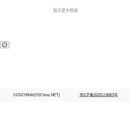
示问题和组件问题 下载页面：http://www.software4j.com/do
wnload.html 演示地址：http://www.software4j.com/demo
暂无更多数据
©OSCHINA(OSChina.NET)
京ICP备2025119063号