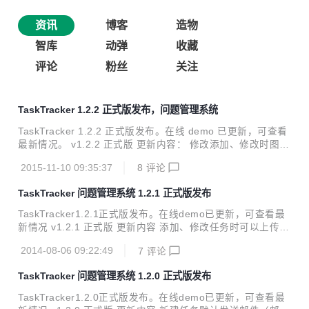
资讯
博客
造物
智库
动弹
收藏
评论
粉丝
关注
TaskTracker 1.2.2 正式版发布，问题管理系统
TaskTracker 1.2.2 正式版发布。在线 demo 已更新，可查看
最新情况。 v1.2.2 正式版 更新内容： 修改添加、修改时图片
残留在界面的情况 在跟进时增加发送邮件给人物创建者功能
2015-11-10 09:35:37
8
评论
修正项目概况中最多只能显示15人的问题 增加项目概况界面
中，项目动态的更多列表页，同时允许删除项目动态信息，但
TaskTracker 问题管理系统 1.2.1 正式版发布
限于项目经理或技术经理角色用户 修复一些显示问题和系统错
误 下载页面：http://www.software4j.com/download.html 演
TaskTracker1.2.1正式版发布。在线demo已更新，可查看最
示地址：http://www.software4j.com/demo TaskTracker 是
新情况 v1.2.1 正式版 更新内容 添加、修改任务时可以上传本
2014年新开发的一款集任务/BUG管理...
地图片 模块树鼠标悬停的提示框，增加任务描述显示 查看任
2014-08-06 09:22:49
7
评论
务详情时，增加最大化按钮，便于查看任务内容较多或图片较
大的情况 查看任务界面，稍微调整了一下任务信息的布局，且
TaskTracker 问题管理系统 1.2.0 正式版发布
增加了任务创建人的显示 优化了附件上传部分代码，并为用户
提供了可修改附件上传大小限制的配置（默认为5MB），在W
TaskTracker1.2.0正式版发布。在线demo已更新，可查看最
EB-INF/applicationContext.xml中修改 在任务列表上，增加