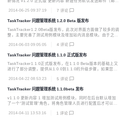
新情况 v1.2.0 正式版 更新内容 新建任务默认发送邮件（邮件
了批量分配、关闭、激活的弹出菜单，可以实现批量操作，但
参数及邮件模版配置在后台控制台Console进行配置，否则无
只有项目经理和技术经理才有这个弹出菜单的使用权...
2014-06-25 09:37:19
7
评论
法发送邮件） 任务列表查询条件中的"任务状态"和"任务类
型"条件采用多选方式查询 增加项目锁，可以自动记录最后一
TaskTracker 问题管理系统 1.2.0 Beta 版发布
次选择的项目，下次登录后默认选中 已关闭任务标题用删除线
标记 修正项目名称后，在测试用例的根节点名称没有被更改
TaskTracker1.2.0Beta版发布，此次对界面方面做了较多的调
修正项目动态发布后，有些显示为HTML代码的问题 修正跟进
整，主要完善了测试用例模块及增加站内消息模块。由于之前
信息显示回车不换行的问题 修正查询条件无法查询仅当日的，
很多用户在TaskTracker搭建时有困难，顾本次版本升级的同
即开始和结束日期选择同一天 修正测试用例模块，“进入用例”
2014-06-03 09:05:05
4
评论
时，发布了TaskTracker的集成版本，内嵌了所有TaskTracke
后打开...
r所需的所有软件，只需要执行启动程序即可直接使用。集成
TaskTracker 问题管理系统 1.1.0 正式版发布
版可在官网下载，约214MB，集成版说明：http://www.softw
are4j.com/all_in_one.html 老用户在从低版本升级到新版本
TaskTracker1.1.0正式版发布，在1.1.0 Beta版本的基础上又
的时候一定要阅读安装文档，本次升级与以往有点差别，需要
进行了部分调整，提供从1.0.0到1.1.0的升级步骤，如果您是
基于页面进行数据更新，详细请看软件包根下的“安装说明.txt”
从1.1.0Beta版本升级到1.1.0正式版则只需要覆盖软件包即
v1.2...
2014-04-22 08:53:23
5
评论
可。 v1.1.0 正式版 更新内容 点击模块根节点不再显示项目概
况，而是显示项目所有的任务，也便于整个项目的查询和导出
TaskTracker 问题管理系统 1.1.0beta 发布
项目概况功能修改到项目选择上方的工具条中 测试用例增加工
时属性 完成项目概况界面中项目属性复制的功能，由于浏览器
v1.1.0 更新内容 1 增加测试用例模块，同时在后台默认增加
兼容的问题,没有采用直接复制到剪切板，也没有采用业界比较
了一个“测试管理”角色，将角色管理人员进行配置后才可以进
常用的ZeroClipboard，因为不想增加FLASH插件的依赖 创建
行增删改操作。 2 在任务列表中增加的任务导出（excel格式
任务时可以直接将任务关联到测...
2014-04-11 13:53:16
1
评论
或html格式）功能 3 在任务列表中增加的任务移动功能 4 修
正了任务批次删除时会将所有其下相关任务均删除的问题 5 修
正了任务状态统计中不显示“任务重复”的问题 6 修正了部分显