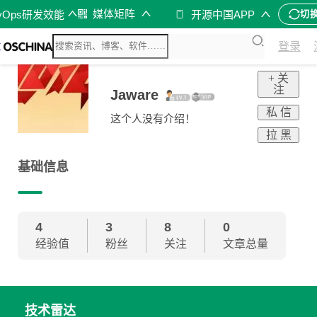
媒体矩阵
vOps研发效能
开源中国APP
切
登录
+ 关
注
Jaware
私 信
这个人没有介绍！
拉 黑
基础信息
4
3
8
0
经验值
粉丝
关注
文章总量
技术雷达