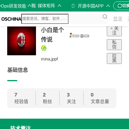
媒体矩阵
vOps研发效能
开源中国APP
切
登录
+ 关
小白是个
注
传说
私
信
拉
mina,jppf
黑
基础信息
7
2
3
0
经验值
粉丝
关注
文章总量
技术雷达