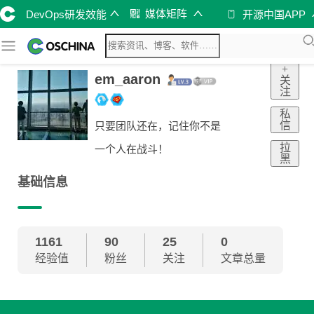
媒体矩阵
DevOps研发效能
开源中国APP
+
em_aaron
关
注
私
信
只要团队还在，记住你不是
拉
一个人在战斗！
黑
基础信息
1161
90
25
0
经验值
粉丝
关注
文章总量