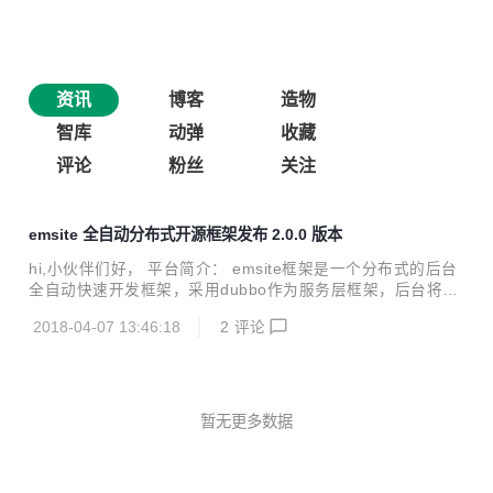
资讯
博客
造物
智库
动弹
收藏
评论
粉丝
关注
emsite 全自动分布式开源框架发布 2.0.0 版本
hi,小伙伴们好， 平台简介： emsite框架是一个分布式的后台
全自动快速开发框架，采用dubbo作为服务层框架，后台将集
成单点登录、Auth2.0、storm+kafka消息处理系统、kafka+ f
2018-04-07 13:46:18
2
评论
lume+storm+hdfs+hadoop作为日志分析系统、配置中心、分
布式任务调度系统、服务器实时监控系统、搜索引擎系统(elas
ticsearch)。以上各大功能将作为模块化集成到本项目，emipr
e团队后期将推出全渠道智能在线客服开源系统和统一微信公
众号管理平台，敬请期待！ emsite开源框架终于迎来了又一
暂无更多数据
次次重大升级，本次主要升级功能如下： spring升级到4.2.2.
RELEA...