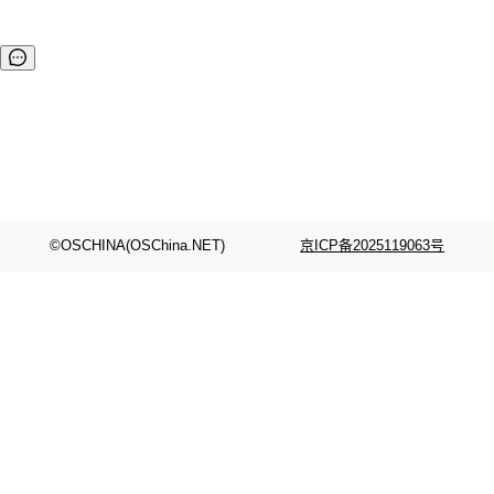
©OSCHINA(OSChina.NET)
京ICP备2025119063号