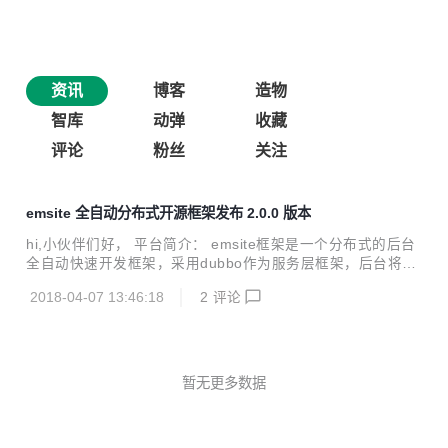
资讯
博客
造物
智库
动弹
收藏
评论
粉丝
关注
emsite 全自动分布式开源框架发布 2.0.0 版本
hi,小伙伴们好， 平台简介： emsite框架是一个分布式的后台
全自动快速开发框架，采用dubbo作为服务层框架，后台将集
成单点登录、Auth2.0、storm+kafka消息处理系统、kafka+ f
2018-04-07 13:46:18
2
评论
lume+storm+hdfs+hadoop作为日志分析系统、配置中心、分
布式任务调度系统、服务器实时监控系统、搜索引擎系统(elas
ticsearch)。以上各大功能将作为模块化集成到本项目，emipr
e团队后期将推出全渠道智能在线客服开源系统和统一微信公
众号管理平台，敬请期待！ emsite开源框架终于迎来了又一
暂无更多数据
次次重大升级，本次主要升级功能如下： spring升级到4.2.2.
RELEA...