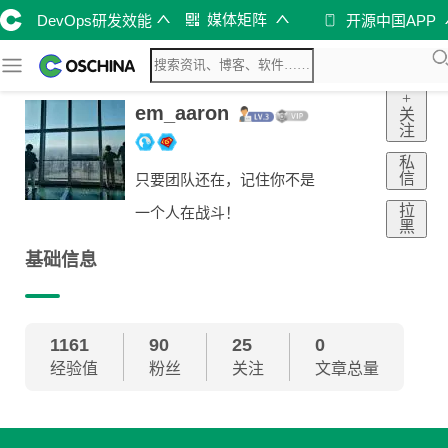
媒体矩阵
DevOps研发效能
开源中国APP
+
em_aaron
关
注
私
信
只要团队还在，记住你不是
拉
一个人在战斗！
黑
基础信息
1161
90
25
0
经验值
粉丝
关注
文章总量