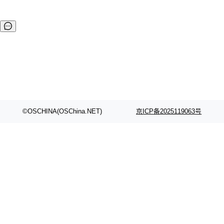
©OSCHINA(OSChina.NET)
京ICP备2025119063号