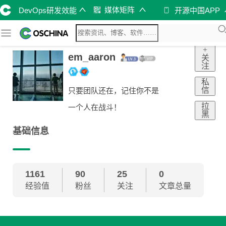
媒体矩阵
DevOps研发效能
开源中国APP
+
em_aaron
关
注
私
信
只要团队还在，记住你不是
拉
一个人在战斗！
黑
基础信息
1161
90
25
0
经验值
粉丝
关注
文章总量