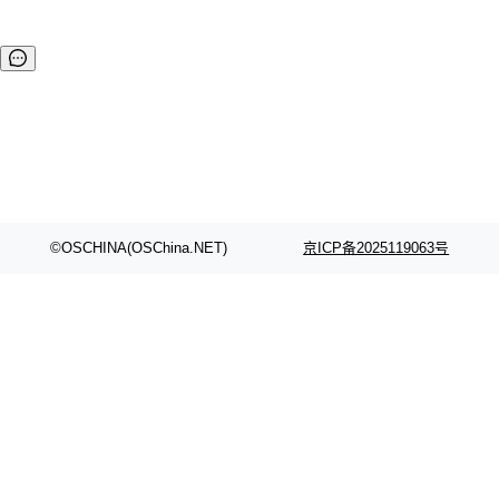
©OSCHINA(OSChina.NET)
京ICP备2025119063号