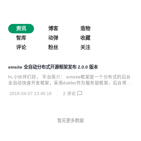
资讯
博客
造物
智库
动弹
收藏
评论
粉丝
关注
emsite 全自动分布式开源框架发布 2.0.0 版本
hi,小伙伴们好， 平台简介： emsite框架是一个分布式的后台
全自动快速开发框架，采用dubbo作为服务层框架，后台将集
成单点登录、Auth2.0、storm+kafka消息处理系统、kafka+ f
2018-04-07 13:46:18
2
评论
lume+storm+hdfs+hadoop作为日志分析系统、配置中心、分
布式任务调度系统、服务器实时监控系统、搜索引擎系统(elas
ticsearch)。以上各大功能将作为模块化集成到本项目，emipr
e团队后期将推出全渠道智能在线客服开源系统和统一微信公
众号管理平台，敬请期待！ emsite开源框架终于迎来了又一
暂无更多数据
次次重大升级，本次主要升级功能如下： spring升级到4.2.2.
RELEA...