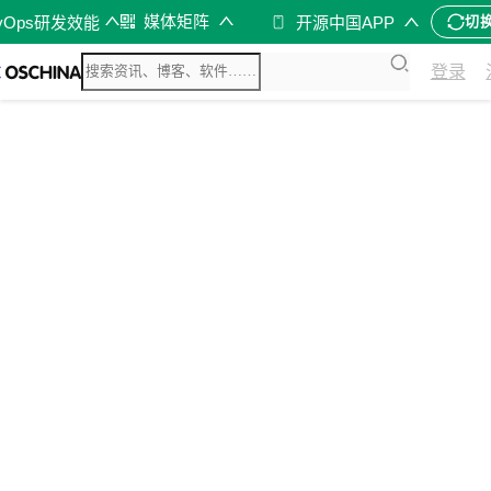
媒体矩阵
vOps研发效能
开源中国APP
切
登录