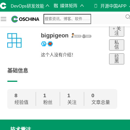
媒体矩阵
DevOps研发效能
开源中国APP
+ 关
注
bigpigeon
私
信
这个人没有介绍！
拉
黑
基础信息
8
1
1
0
经验值
粉丝
关注
文章总量
技术雷达