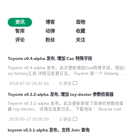
资讯
博客
造物
智库
动弹
收藏
评论
粉丝
关注
Toyorm v0.4-alpha 发布, 增加 Cas 特殊字段
Toyorm v0.4-alpha 发布，此次更新增加Cas特殊字段，增加t
oy-factory工具 详情见变更日志。 Toyorm 是一个 Golang 的
ORM 库，有下列特性： 数据迁移 (CreateTable/DropTable)
2018-07-02 20:32:43
0
评论
操作数据 (Insert/Save/Update/Find/Delete) 预加载操作(Bel
ongTo/OneToOne/OneToMany/ManyToMany mode) Join操
Toyorm v0.3.2-alpha 发布, 增加 toy-doctor 参数检查器
作 事务 空值忽略 (toyorm允许你只忽略指定的空值) 字段绑定
(绑定后，操作表时只对绑定字段操作) 软删除 (更新 Deleted
Toyorm v0.3.2-alpha 发布，此次更新新增了简单的参数检查
At 字段值代替物理删除) S...
器 toy-doctor。 详情见变更日志。 下载地址： Source code
(zip) Source code (tar.gz) Toyorm 是一个 Golang 的 ORM
2018-05-17 10:00:20
3
评论
库，有下列特性： 数据迁移 (CreateTable/DropTable) 操作
数据 (Insert/Save/Update/Find/Delete) 预加载操作(BelongT
toyorm v0.3.1-alpha 发布，支持 Join 查询
o/OneToOne/OneToMany/ManyToMany mode) Join操作 事