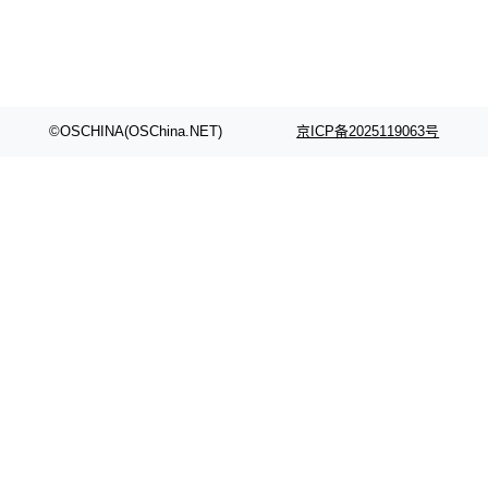
©OSCHINA(OSChina.NET)
京ICP备2025119063号