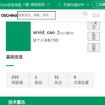
媒体矩阵
vOps研发效能
开源中国APP
切
登录
+ 关
注
arvid_cao
私
信
这个人没有介绍！
拉
黑
基础信息
215
1
11
0
经验值
粉丝
关注
文章总量
技术雷达