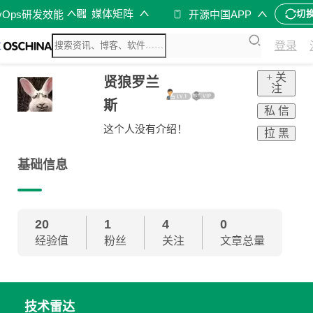
媒体矩阵
vOps研发效能
开源中国APP
切
登录
+ 关
贤狼罗兰
注
斯
私 信
这个人没有介绍！
拉 黑
基础信息
20
1
4
0
经验值
粉丝
关注
文章总量
技术雷达