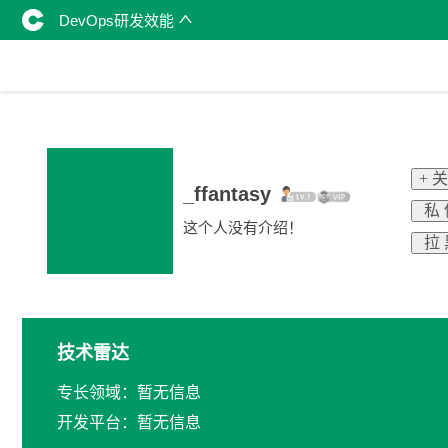
DevOps研发效能
+ 
_ffantasy
私 
这个人没有介绍！
拉 
技术雷达
专长领域：暂无信息
开发平台：暂无信息