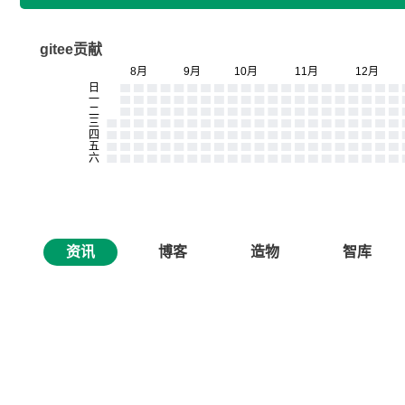
gitee贡献
资讯
博客
造物
智库