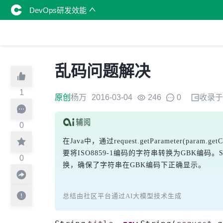
DevOps研发效能
乱码问题解决
1
原创
杨万
2016-03-04
246
0
收录于
0
在Java中，通过
request.getParameter(param.getC
要将ISO8859-1编码的字符串转换为GBK编码。
S
0
换，确保了字符串在GBK编码下正确显示。
总结由社区平台通过AI大模型技术生成