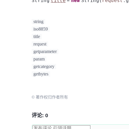
String
title
=
new
String(
request
.g
string
iso8859
title
request
getparameter
param
getcategory
getbytes
© 著作权归作者所有
评论: 0