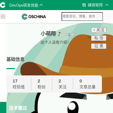
媒体矩阵
DevOps研发效能
+ 关注
小萌翔
私 信
这个人没有介绍！
拉 黑
基础信息
17
2
2
0
经验值
粉丝
关注
文章总量
技术雷达