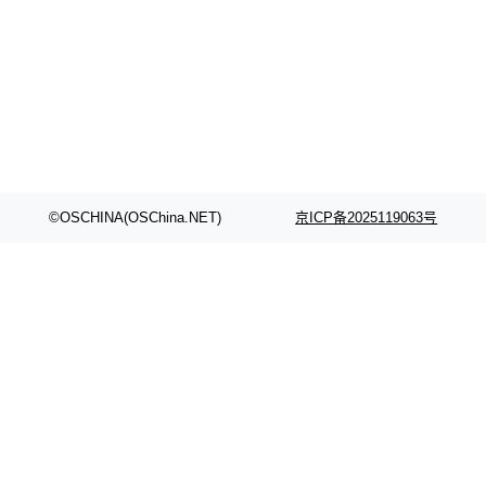
©OSCHINA(OSChina.NET)
京ICP备2025119063号