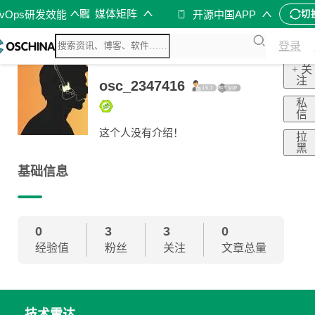
媒体矩阵
evOps研发效能
开源中国APP
切
登录
+ 关
注
osc_2347416
私
信
这个人没有介绍！
拉
黑
基础信息
0
3
3
0
经验值
粉丝
关注
文章总量
技术雷达