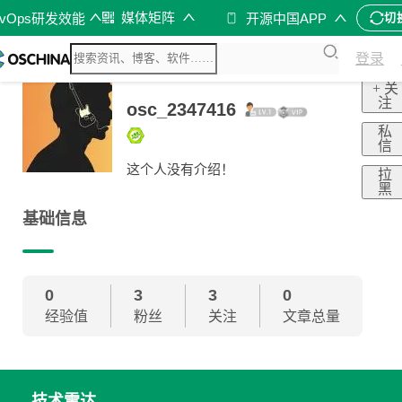
媒体矩阵
evOps研发效能
开源中国APP
切
登录
+ 关
注
osc_2347416
私
信
这个人没有介绍！
拉
黑
基础信息
0
3
3
0
经验值
粉丝
关注
文章总量
技术雷达