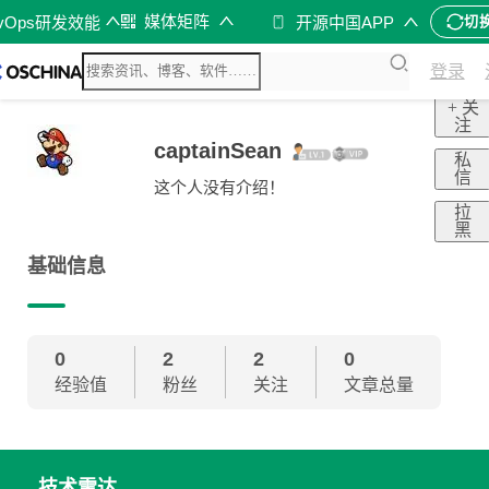
媒体矩阵
evOps研发效能
开源中国APP
切
登录
+ 关
注
captainSean
私
信
这个人没有介绍！
拉
黑
基础信息
0
2
2
0
经验值
粉丝
关注
文章总量
技术雷达