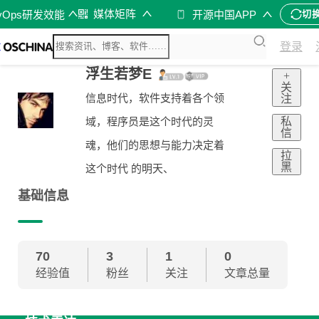
媒体矩阵
vOps研发效能
开源中国APP
切
登录
浮生若梦E
+
关
信息时代，软件支持着各个领
注
私
域，程序员是这个时代的灵
信
魂，他们的思想与能力决定着
拉
黑
这个时代 的明天、
基础信息
70
3
1
0
经验值
粉丝
关注
文章总量