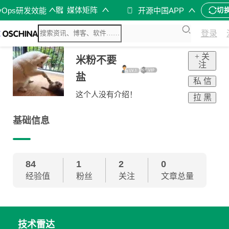
媒体矩阵
vOps研发效能
开源中国APP
切
登录
+ 关
米粉不要
注
盐
私 信
这个人没有介绍！
拉 黑
基础信息
84
1
2
0
经验值
粉丝
关注
文章总量
技术雷达