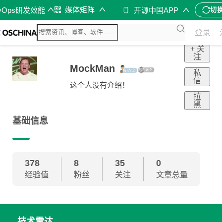
媒体矩阵
vOps研发效能
开源中国APP
切
登录
+ 关
注
MockMan
私
信
这个人没有介绍！
拉
黑
基础信息
378
8
35
0
经验值
粉丝
关注
文章总量
技术雷达