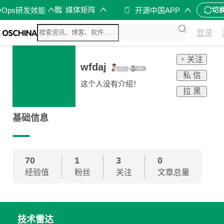
媒体矩阵
vOps研发效能
开源中国APP
切
登录
+ 关注
wfdaj
私 信
这个人没有介绍！
拉 黑
基础信息
70
1
3
0
经验值
粉丝
关注
文章总量
技术雷达