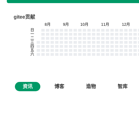
gitee贡献
资讯
博客
造物
智库