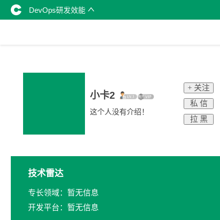
DevOps研发效能
+ 关注
小卡2
私 信
这个人没有介绍！
拉 黑
技术雷达
专长领域：暂无信息
开发平台：暂无信息