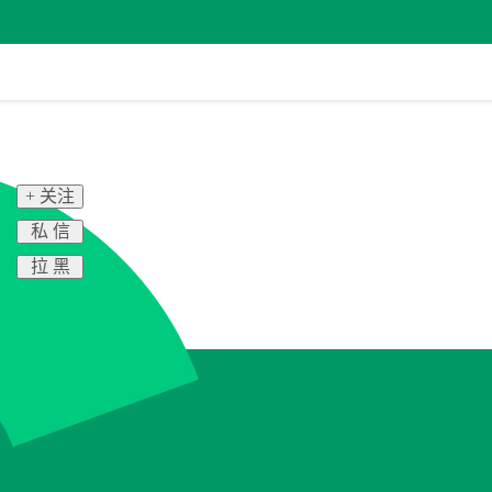
+ 关注
私 信
拉 黑