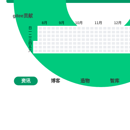
gitee贡献
资讯
博客
造物
智库