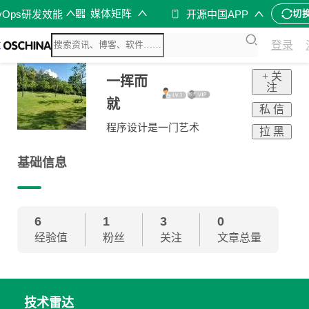
媒体矩阵
vOps研发效能
开源中国APP
切
登录
+ 关
一挥而
注
就
私 信
程序设计是一门艺术
拉 黑
基础信息
6
1
3
0
经验值
粉丝
关注
文章总量
技术雷达