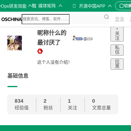
媒体矩阵
vOps研发效能
开源中国APP
切
登录
+
昵称什么的
关
注
最讨厌了
私
信
拉
这个人没有介绍！
黑
基础信息
834
2
1
0
经验值
粉丝
关注
文章总量